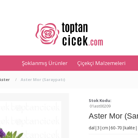
Şoklanmış Ürünler
Çiçekçi Malzemeleri
Aster
Aster Mor (Saraypatı)
Stok Kodu:
01ast00209
Aster Mor (Sar
dal|3|cm|60-70|kalite