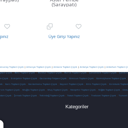
(Saraypatı)
pınız
Üye Girişi Yapınız
Aksaray Toptan Çiçek
|
Amasya Toptan Çiçek
|
Ankara Toptan Çiçek
|
Antalya Toptan Çiçek
|
Ardahan Toptan Çi
optan Çiçek
|
Bolu Toptan Çiçek
|
Burdur Toptan Çiçek
|
Bursa Toptan Çiçek
|
Çanakkale Toptan Çiçek
|
Çankırı
n Çiçek
|
Eskişehir Toptan Çiçek
|
Gaziantep Totpan Çiçek
|
Giresun Toptan Çiçek
|
Gümüşhane Toptan Çiçek
ek
|
Kars Toptan Çiçek
|
Kastamonu Toptan Çiçek
|
Kayseri Toptan Çiçek
|
Kilis Toptan Çiçek
|
Kırıkkale Toptan
sin Toptan Çiçek
|
Muğla Toptan Çiçek
|
Muş Toptan Çiçek
|
Nevşehir Toptan Çiçek
|
Niğde Toptan Çiçek
|
Ordu
ptan Çiçek
|
Şırnak Toptan Çiçek
|
Tekirdağ Toptan Çiçek
|
Tokat Toptan Çiçek
|
Trabzon Toptan Çiçek
|
Tunceli
Kategoriler