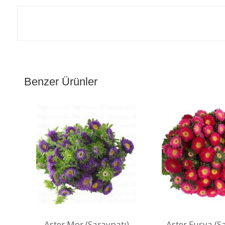
Benzer Ürünler
Aster Mor (Saraypatı)
Aster Fuşya (S