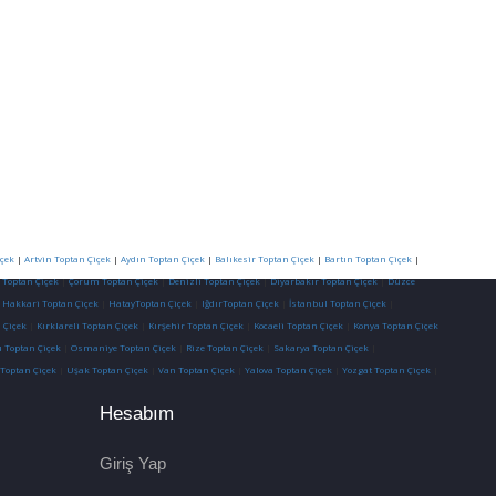
çek
|
Artvin Toptan Çiçek
|
Aydın Toptan Çiçek
|
Balıkesir Toptan Çiçek
|
Bartın Toptan Çiçek
|
 Toptan Çiçek
|
Çorum Toptan Çiçek
|
Denizli Toptan Çiçek
|
Diyarbakır Toptan Çiçek
|
Düzce
|
Hakkari Toptan Çiçek
|
HatayToptan Çiçek
|
IğdırToptan Çiçek
|
İstanbul Toptan Çiçek
|
 Çiçek
|
Kırklareli Toptan Çiçek
|
Kırşehir Toptan Çiçek
|
Kocaeli Toptan Çiçek
|
Konya Toptan Çiçek
 Toptan Çiçek
|
Osmaniye Toptan Çiçek
|
Rize Toptan Çiçek
|
Sakarya Toptan Çiçek
|
 Toptan Çiçek
|
Uşak Toptan Çiçek
|
Van Toptan Çiçek
|
Yalova Toptan Çiçek
|
Yozgat Toptan Çiçek
|
Hesabım
Giriş Yap