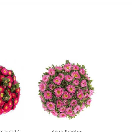
araypatı)
Aster Pembe