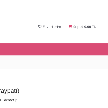
Favorilerim
Sepet
0.00 TL
aypatı)
|1.|demet|1