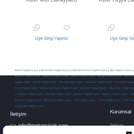
Üye Girişi Yapınız
Üye Girişi Ya
Adana Toptan Çiçek
|
Adıyaman Toptan Çiçek
|
Afyonkarahisar Toptan Çiçek
|
Ağrı Toptan Çiçek
|
Batman Toptan Çiçek
|
Bayburt Toptan Çiçek
|
Bilecik Toptan Çiçek
|
Bingöl Toptan Çiçek
|
Bitlis T
Toptan Çiçek
|
Edirne Toptan Çiçek
|
Elazığ Toptan Çiçek
|
Erzincan Toptan Çiçek
|
Erzurum Topta
İzmir Toptan Çiçek
|
Kahramanmaraş Toptan Çiçek
|
Karabük Toptan Çiçek
|
Karaman Toptan Çiç
|
Kütahya Toptan Çiçek
|
Malatya Toptan Çiçek
|
Manisa Toptan Çiçek
|
Mardin Toptan Çiçek
|
Mer
Samsun Toptan Çiçek
|
Şanlıurfa Toptan Çiçek
|
Siirt Toptan Çiçek
|
Sinop Toptan Çiçek
|
Sivas To
Zonguldak Toptan Çiçek
|
Kurumsal
İletişim
info@toptancicek.com
İletişim