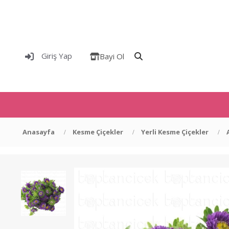
Giriş Yap
Bayi Ol
Anasayfa
Kesme Çiçekler
Yerli Kesme Çiçekler