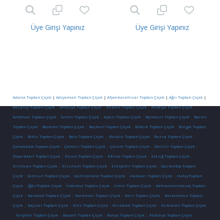
Üye Girişi Yapınız
Üye Girişi Yapınız
Adana Toptan Çiçek
|
Adıyaman Toptan Çiçek
|
Afyonkarahisar Toptan Çiçek
|
Ağrı Toptan Çiçek
|
Aksaray Toptan Çiçek
|
Amasya Toptan Çiçek
|
Ankara Toptan Çiçek
|
Antalya Toptan Çiçek
|
Ardahan Toptan Çiçek
|
Artvin Toptan Çiçek
|
Aydın Toptan Çiçek
|
Balıkesir Toptan Çiçek
|
Bartın
Toptan Çiçek
|
Batman Toptan Çiçek
|
Bayburt Toptan Çiçek
|
Bilecik Toptan Çiçek
|
Bingöl Toptan
Çiçek
|
Bitlis Toptan Çiçek
|
Bolu Toptan Çiçek
|
Burdur Toptan Çiçek
|
Bursa Toptan Çiçek
|
Çanakkale Toptan Çiçek
|
Çankırı Toptan Çiçek
|
Çorum Toptan Çiçek
|
Denizli Toptan Çiçek
|
Diyarbakır Toptan Çiçek
|
Düzce Toptan Çiçek
|
Edirne Toptan Çiçek
|
Elazığ Toptan Çiçek
|
Erzincan Toptan Çiçek
|
Erzurum Toptan Çiçek
|
Eskişehir Toptan Çiçek
|
Gaziantep Totpan
Çiçek
|
Giresun Toptan Çiçek
|
Gümüşhane Toptan Çiçek
|
Hakkari Toptan Çiçek
|
HatayToptan
Çiçek
|
IğdırToptan Çiçek
|
İstanbul Toptan Çiçek
|
İzmir Toptan Çiçek
|
Kahramanmaraş Toptan
Çiçek
|
Karabük Toptan Çiçek
|
Karaman Toptan Çiçek
|
Kars Toptan Çiçek
|
Kastamonu Toptan
Çiçek
|
Kayseri Toptan Çiçek
|
Kilis Toptan Çiçek
|
Kırıkkale Toptan Çiçek
|
Kırklareli Toptan Çiçek
|
Kırşehir Toptan Çiçek
|
Kocaeli Toptan Çiçek
|
Konya Toptan Çiçek
|
Kütahya Toptan Çiçek
|