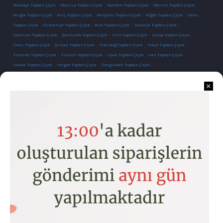
Malatya Toptan Çiçek
|
Manisa Toptan Çiçek
|
Mardin Toptan Çiçek
|
Mersin Toptan Çiçek
|
Muğla Toptan Çiçek
|
Muş Toptan Çiçek
|
Nevşehir Toptan Çiçek
|
Niğde Toptan Çiçek
|
Ordu
Toptan Çiçek
|
Osmaniye Toptan Çiçek
|
Rize Toptan Çiçek
|
Sakarya Toptan Çiçek
|
Samsun Toptan Çiçek
|
Şanlıurfa Toptan Çiçek
|
Siirt Toptan Çiçek
|
Sinop Toptan Çiçek
|
Sivas Toptan Çiçek
|
Şırnak Toptan Çiçek
|
Tekirdağ Toptan Çiçek
|
Tokat Toptan Çiçek
|
Trabzon Toptan Çiçek
|
Tunceli Toptan Çiçek
|
Uşak Toptan Çiçek
|
Van Toptan Çiçek
|
Yalova Toptan Çiçek
|
Yozgat Toptan Çiçek
|
Zonguldak Toptan Çiçek
|
İletişim
Kurumsal
Kategoriler
Hesabım