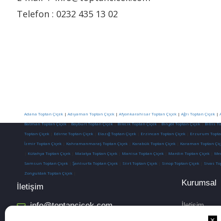
Telefon : 0232 435 13 02
Adana Toptan Çiçek
|
Adıyaman Toptan Çiçek
|
Afyonkarahisar Toptan Çiçek
|
Ağrı Toptan Çiçek
|
Batman Toptan Çiçek
|
Bayburt Toptan Çiçek
|
Bilecik Toptan Çiçek
|
Bingöl Toptan Çiçek
|
Bitlis T
Toptan Çiçek
|
Edirne Toptan Çiçek
|
Elazığ Toptan Çiçek
|
Erzincan Toptan Çiçek
|
Erzurum Topta
İzmir Toptan Çiçek
|
Kahramanmaraş Toptan Çiçek
|
Karabük Toptan Çiçek
|
Karaman Toptan Çiç
|
Kütahya Toptan Çiçek
|
Malatya Toptan Çiçek
|
Manisa Toptan Çiçek
|
Mardin Toptan Çiçek
|
Mer
Samsun Toptan Çiçek
|
Şanlıurfa Toptan Çiçek
|
Siirt Toptan Çiçek
|
Sinop Toptan Çiçek
|
Sivas To
Zonguldak Toptan Çiçek
|
Kurumsal
İletişim
info@toptancicek.com
İletişim