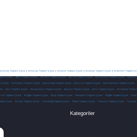
Aksaray Toptan Çiçek
|
Amasya Toptan Çiçek
|
Ankara Toptan Çiçek
|
Antalya Toptan Çiçek
|
Ardahan Toptan Çi
optan Çiçek
|
Bolu Toptan Çiçek
|
Burdur Toptan Çiçek
|
Bursa Toptan Çiçek
|
Çanakkale Toptan Çiçek
|
Çankırı
n Çiçek
|
Eskişehir Toptan Çiçek
|
Gaziantep Totpan Çiçek
|
Giresun Toptan Çiçek
|
Gümüşhane Toptan Çiçek
ek
|
Kars Toptan Çiçek
|
Kastamonu Toptan Çiçek
|
Kayseri Toptan Çiçek
|
Kilis Toptan Çiçek
|
Kırıkkale Toptan
sin Toptan Çiçek
|
Muğla Toptan Çiçek
|
Muş Toptan Çiçek
|
Nevşehir Toptan Çiçek
|
Niğde Toptan Çiçek
|
Ordu
ptan Çiçek
|
Şırnak Toptan Çiçek
|
Tekirdağ Toptan Çiçek
|
Tokat Toptan Çiçek
|
Trabzon Toptan Çiçek
|
Tunceli
Kategoriler