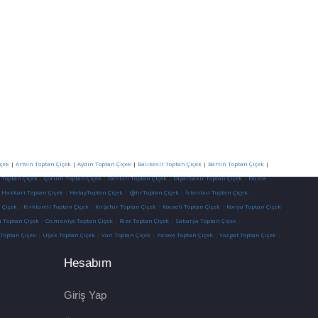
çek
|
Artvin Toptan Çiçek
|
Aydın Toptan Çiçek
|
Balıkesir Toptan Çiçek
|
Bartın Toptan Çiçek
|
 Toptan Çiçek
|
Çorum Toptan Çiçek
|
Denizli Toptan Çiçek
|
Diyarbakır Toptan Çiçek
|
Düzce
|
Hakkari Toptan Çiçek
|
HatayToptan Çiçek
|
IğdırToptan Çiçek
|
İstanbul Toptan Çiçek
|
 Çiçek
|
Kırklareli Toptan Çiçek
|
Kırşehir Toptan Çiçek
|
Kocaeli Toptan Çiçek
|
Konya Toptan Çiçek
 Toptan Çiçek
|
Osmaniye Toptan Çiçek
|
Rize Toptan Çiçek
|
Sakarya Toptan Çiçek
|
 Toptan Çiçek
|
Uşak Toptan Çiçek
|
Van Toptan Çiçek
|
Yalova Toptan Çiçek
|
Yozgat Toptan Çiçek
|
Hesabım
Giriş Yap