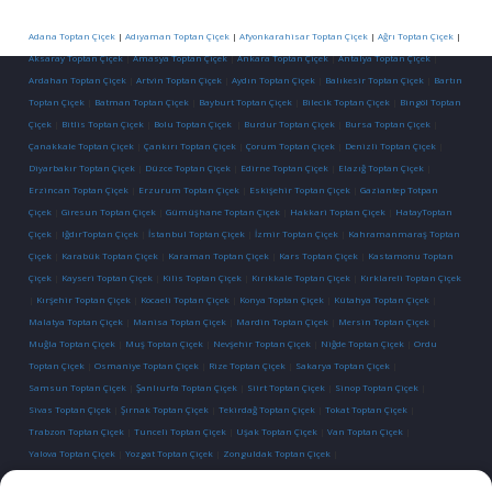
Adana Toptan Çiçek
|
Adıyaman Toptan Çiçek
|
Afyonkarahisar Toptan Çiçek
|
Ağrı Toptan Çiçek
|
Aksaray Toptan Çiçek
|
Amasya Toptan Çiçek
|
Ankara Toptan Çiçek
|
Antalya Toptan Çiçek
|
Ardahan Toptan Çiçek
|
Artvin Toptan Çiçek
|
Aydın Toptan Çiçek
|
Balıkesir Toptan Çiçek
|
Bartın
Toptan Çiçek
|
Batman Toptan Çiçek
|
Bayburt Toptan Çiçek
|
Bilecik Toptan Çiçek
|
Bingöl Toptan
Çiçek
|
Bitlis Toptan Çiçek
|
Bolu Toptan Çiçek
|
Burdur Toptan Çiçek
|
Bursa Toptan Çiçek
|
Çanakkale Toptan Çiçek
|
Çankırı Toptan Çiçek
|
Çorum Toptan Çiçek
|
Denizli Toptan Çiçek
|
Diyarbakır Toptan Çiçek
|
Düzce Toptan Çiçek
|
Edirne Toptan Çiçek
|
Elazığ Toptan Çiçek
|
Erzincan Toptan Çiçek
|
Erzurum Toptan Çiçek
|
Eskişehir Toptan Çiçek
|
Gaziantep Totpan
Çiçek
|
Giresun Toptan Çiçek
|
Gümüşhane Toptan Çiçek
|
Hakkari Toptan Çiçek
|
HatayToptan
Çiçek
|
IğdırToptan Çiçek
|
İstanbul Toptan Çiçek
|
İzmir Toptan Çiçek
|
Kahramanmaraş Toptan
Çiçek
|
Karabük Toptan Çiçek
|
Karaman Toptan Çiçek
|
Kars Toptan Çiçek
|
Kastamonu Toptan
Çiçek
|
Kayseri Toptan Çiçek
|
Kilis Toptan Çiçek
|
Kırıkkale Toptan Çiçek
|
Kırklareli Toptan Çiçek
|
Kırşehir Toptan Çiçek
|
Kocaeli Toptan Çiçek
|
Konya Toptan Çiçek
|
Kütahya Toptan Çiçek
|
Malatya Toptan Çiçek
|
Manisa Toptan Çiçek
|
Mardin Toptan Çiçek
|
Mersin Toptan Çiçek
|
Muğla Toptan Çiçek
|
Muş Toptan Çiçek
|
Nevşehir Toptan Çiçek
|
Niğde Toptan Çiçek
|
Ordu
Toptan Çiçek
|
Osmaniye Toptan Çiçek
|
Rize Toptan Çiçek
|
Sakarya Toptan Çiçek
|
Samsun Toptan Çiçek
|
Şanlıurfa Toptan Çiçek
|
Siirt Toptan Çiçek
|
Sinop Toptan Çiçek
|
Sivas Toptan Çiçek
|
Şırnak Toptan Çiçek
|
Tekirdağ Toptan Çiçek
|
Tokat Toptan Çiçek
|
Trabzon Toptan Çiçek
|
Tunceli Toptan Çiçek
|
Uşak Toptan Çiçek
|
Van Toptan Çiçek
|
Yalova Toptan Çiçek
|
Yozgat Toptan Çiçek
|
Zonguldak Toptan Çiçek
|
İletişim