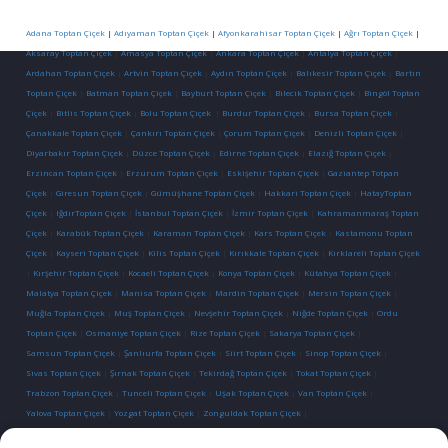
Adana Toptan Çiçek
|
Adıyaman Toptan Çiçek
|
Afyonkarahisar Toptan Çiçek
|
Ağrı Toptan Çiçek
|
Aksaray Toptan Çiçek
|
Amasya Toptan Çiçek
|
Ankara Toptan Çiçek
|
Antalya Toptan Çiçek
|
Ardahan Toptan Çiçek
|
Artvin Toptan Çiçek
|
Aydın Toptan Çiçek
|
Balıkesir Toptan Çiçek
|
Bartın
Toptan Çiçek
|
Batman Toptan Çiçek
|
Bayburt Toptan Çiçek
|
Bilecik Toptan Çiçek
|
Bingöl Toptan
Çiçek
|
Bitlis Toptan Çiçek
|
Bolu Toptan Çiçek
|
Burdur Toptan Çiçek
|
Bursa Toptan Çiçek
|
Çanakkale Toptan Çiçek
|
Çankırı Toptan Çiçek
|
Çorum Toptan Çiçek
|
Denizli Toptan Çiçek
|
Diyarbakır Toptan Çiçek
|
Düzce Toptan Çiçek
|
Edirne Toptan Çiçek
|
Elazığ Toptan Çiçek
|
Erzincan Toptan Çiçek
|
Erzurum Toptan Çiçek
|
Eskişehir Toptan Çiçek
|
Gaziantep Totpan
Çiçek
|
Giresun Toptan Çiçek
|
Gümüşhane Toptan Çiçek
|
Hakkari Toptan Çiçek
|
HatayToptan
Çiçek
|
IğdırToptan Çiçek
|
İstanbul Toptan Çiçek
|
İzmir Toptan Çiçek
|
Kahramanmaraş Toptan
Çiçek
|
Karabük Toptan Çiçek
|
Karaman Toptan Çiçek
|
Kars Toptan Çiçek
|
Kastamonu Toptan
Çiçek
|
Kayseri Toptan Çiçek
|
Kilis Toptan Çiçek
|
Kırıkkale Toptan Çiçek
|
Kırklareli Toptan Çiçek
|
Kırşehir Toptan Çiçek
|
Kocaeli Toptan Çiçek
|
Konya Toptan Çiçek
|
Kütahya Toptan Çiçek
|
Malatya Toptan Çiçek
|
Manisa Toptan Çiçek
|
Mardin Toptan Çiçek
|
Mersin Toptan Çiçek
|
Muğla Toptan Çiçek
|
Muş Toptan Çiçek
|
Nevşehir Toptan Çiçek
|
Niğde Toptan Çiçek
|
Ordu
Toptan Çiçek
|
Osmaniye Toptan Çiçek
|
Rize Toptan Çiçek
|
Sakarya Toptan Çiçek
|
Samsun Toptan Çiçek
|
Şanlıurfa Toptan Çiçek
|
Siirt Toptan Çiçek
|
Sinop Toptan Çiçek
|
Sivas Toptan Çiçek
|
Şırnak Toptan Çiçek
|
Tekirdağ Toptan Çiçek
|
Tokat Toptan Çiçek
|
Trabzon Toptan Çiçek
|
Tunceli Toptan Çiçek
|
Uşak Toptan Çiçek
|
Van Toptan Çiçek
|
Yalova Toptan Çiçek
|
Yozgat Toptan Çiçek
|
Zonguldak Toptan Çiçek
|
İletişim