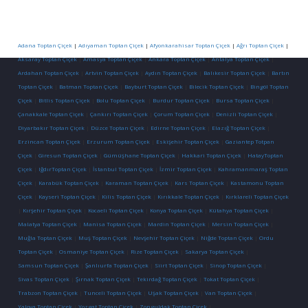
Adana Toptan Çiçek
|
Adıyaman Toptan Çiçek
|
Afyonkarahisar Toptan Çiçek
|
Ağrı Toptan Çiçek
|
Aksaray Toptan Çiçek
|
Amasya Toptan Çiçek
|
Ankara Toptan Çiçek
|
Antalya Toptan Çiçek
|
Ardahan Toptan Çiçek
|
Artvin Toptan Çiçek
|
Aydın Toptan Çiçek
|
Balıkesir Toptan Çiçek
|
Bartın
Toptan Çiçek
|
Batman Toptan Çiçek
|
Bayburt Toptan Çiçek
|
Bilecik Toptan Çiçek
|
Bingöl Toptan
Çiçek
|
Bitlis Toptan Çiçek
|
Bolu Toptan Çiçek
|
Burdur Toptan Çiçek
|
Bursa Toptan Çiçek
|
Çanakkale Toptan Çiçek
|
Çankırı Toptan Çiçek
|
Çorum Toptan Çiçek
|
Denizli Toptan Çiçek
|
Diyarbakır Toptan Çiçek
|
Düzce Toptan Çiçek
|
Edirne Toptan Çiçek
|
Elazığ Toptan Çiçek
|
Erzincan Toptan Çiçek
|
Erzurum Toptan Çiçek
|
Eskişehir Toptan Çiçek
|
Gaziantep Totpan
Çiçek
|
Giresun Toptan Çiçek
|
Gümüşhane Toptan Çiçek
|
Hakkari Toptan Çiçek
|
HatayToptan
Çiçek
|
IğdırToptan Çiçek
|
İstanbul Toptan Çiçek
|
İzmir Toptan Çiçek
|
Kahramanmaraş Toptan
Çiçek
|
Karabük Toptan Çiçek
|
Karaman Toptan Çiçek
|
Kars Toptan Çiçek
|
Kastamonu Toptan
Çiçek
|
Kayseri Toptan Çiçek
|
Kilis Toptan Çiçek
|
Kırıkkale Toptan Çiçek
|
Kırklareli Toptan Çiçek
|
Kırşehir Toptan Çiçek
|
Kocaeli Toptan Çiçek
|
Konya Toptan Çiçek
|
Kütahya Toptan Çiçek
|
Malatya Toptan Çiçek
|
Manisa Toptan Çiçek
|
Mardin Toptan Çiçek
|
Mersin Toptan Çiçek
|
Muğla Toptan Çiçek
|
Muş Toptan Çiçek
|
Nevşehir Toptan Çiçek
|
Niğde Toptan Çiçek
|
Ordu
Toptan Çiçek
|
Osmaniye Toptan Çiçek
|
Rize Toptan Çiçek
|
Sakarya Toptan Çiçek
|
Samsun Toptan Çiçek
|
Şanlıurfa Toptan Çiçek
|
Siirt Toptan Çiçek
|
Sinop Toptan Çiçek
|
Sivas Toptan Çiçek
|
Şırnak Toptan Çiçek
|
Tekirdağ Toptan Çiçek
|
Tokat Toptan Çiçek
|
Trabzon Toptan Çiçek
|
Tunceli Toptan Çiçek
|
Uşak Toptan Çiçek
|
Van Toptan Çiçek
|
Yalova Toptan Çiçek
|
Yozgat Toptan Çiçek
|
Zonguldak Toptan Çiçek
|