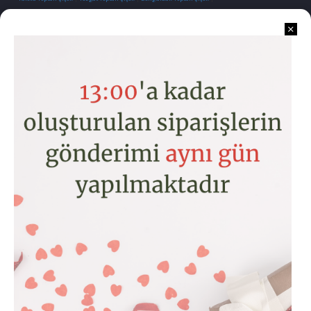
İletişim
Kurumsal
Kategoriler
Hesabım
Copyright © 2026 www.toptancicek.com
MOBYL GÖRÜNÜME GEÇMEK YÇYN TIKLAYIN