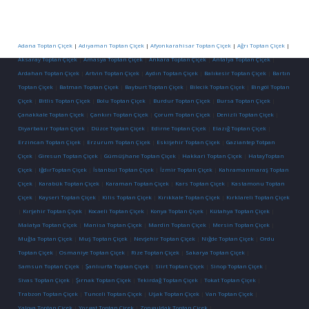
Adana Toptan Çiçek
|
Adıyaman Toptan Çiçek
|
Afyonkarahisar Toptan Çiçek
|
Ağrı Toptan Çiçek
|
Aksaray Toptan Çiçek
|
Amasya Toptan Çiçek
|
Ankara Toptan Çiçek
|
Antalya Toptan Çiçek
|
Ardahan Toptan Çiçek
|
Artvin Toptan Çiçek
|
Aydın Toptan Çiçek
|
Balıkesir Toptan Çiçek
|
Bartın
Toptan Çiçek
|
Batman Toptan Çiçek
|
Bayburt Toptan Çiçek
|
Bilecik Toptan Çiçek
|
Bingöl Toptan
Çiçek
|
Bitlis Toptan Çiçek
|
Bolu Toptan Çiçek
|
Burdur Toptan Çiçek
|
Bursa Toptan Çiçek
|
Çanakkale Toptan Çiçek
|
Çankırı Toptan Çiçek
|
Çorum Toptan Çiçek
|
Denizli Toptan Çiçek
|
Diyarbakır Toptan Çiçek
|
Düzce Toptan Çiçek
|
Edirne Toptan Çiçek
|
Elazığ Toptan Çiçek
|
Erzincan Toptan Çiçek
|
Erzurum Toptan Çiçek
|
Eskişehir Toptan Çiçek
|
Gaziantep Totpan
Çiçek
|
Giresun Toptan Çiçek
|
Gümüşhane Toptan Çiçek
|
Hakkari Toptan Çiçek
|
HatayToptan
Çiçek
|
IğdırToptan Çiçek
|
İstanbul Toptan Çiçek
|
İzmir Toptan Çiçek
|
Kahramanmaraş Toptan
Çiçek
|
Karabük Toptan Çiçek
|
Karaman Toptan Çiçek
|
Kars Toptan Çiçek
|
Kastamonu Toptan
Çiçek
|
Kayseri Toptan Çiçek
|
Kilis Toptan Çiçek
|
Kırıkkale Toptan Çiçek
|
Kırklareli Toptan Çiçek
|
Kırşehir Toptan Çiçek
|
Kocaeli Toptan Çiçek
|
Konya Toptan Çiçek
|
Kütahya Toptan Çiçek
|
Malatya Toptan Çiçek
|
Manisa Toptan Çiçek
|
Mardin Toptan Çiçek
|
Mersin Toptan Çiçek
|
Muğla Toptan Çiçek
|
Muş Toptan Çiçek
|
Nevşehir Toptan Çiçek
|
Niğde Toptan Çiçek
|
Ordu
Toptan Çiçek
|
Osmaniye Toptan Çiçek
|
Rize Toptan Çiçek
|
Sakarya Toptan Çiçek
|
Samsun Toptan Çiçek
|
Şanlıurfa Toptan Çiçek
|
Siirt Toptan Çiçek
|
Sinop Toptan Çiçek
|
Sivas Toptan Çiçek
|
Şırnak Toptan Çiçek
|
Tekirdağ Toptan Çiçek
|
Tokat Toptan Çiçek
|
Trabzon Toptan Çiçek
|
Tunceli Toptan Çiçek
|
Uşak Toptan Çiçek
|
Van Toptan Çiçek
|
Yalova Toptan Çiçek
|
Yozgat Toptan Çiçek
|
Zonguldak Toptan Çiçek
|