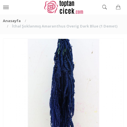
Anasayfa
İthal Şoklanmış Amaranthus Overig Dark Blue (1 Demet)