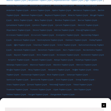
Adana Toptan Çiçek
|
Adıyaman Toptan Çiçek
|
Afyonkarahisar Toptan Çiçek
|
Ağrı Toptan Çiçek
|
Aksaray Toptan Çiçek
|
Amasya Toptan Çiçek
|
Ankara Toptan Çiçek
|
Antalya Toptan Çiçek
|
Ardahan Toptan Çiçek
|
Artvin Toptan Çiçek
|
Aydın Toptan Çiçek
|
Balıkesir Toptan Çiçek
|
Bartın
Toptan Çiçek
|
Batman Toptan Çiçek
|
Bayburt Toptan Çiçek
|
Bilecik Toptan Çiçek
|
Bingöl Toptan
Çiçek
|
Bitlis Toptan Çiçek
|
Bolu Toptan Çiçek
|
Burdur Toptan Çiçek
|
Bursa Toptan Çiçek
|
Çanakkale Toptan Çiçek
|
Çankırı Toptan Çiçek
|
Çorum Toptan Çiçek
|
Denizli Toptan Çiçek
|
Diyarbakır Toptan Çiçek
|
Düzce Toptan Çiçek
|
Edirne Toptan Çiçek
|
Elazığ Toptan Çiçek
|
Erzincan Toptan Çiçek
|
Erzurum Toptan Çiçek
|
Eskişehir Toptan Çiçek
|
Gaziantep Totpan
Çiçek
|
Giresun Toptan Çiçek
|
Gümüşhane Toptan Çiçek
|
Hakkari Toptan Çiçek
|
HatayToptan
Çiçek
|
IğdırToptan Çiçek
|
İstanbul Toptan Çiçek
|
İzmir Toptan Çiçek
|
Kahramanmaraş Toptan
Çiçek
|
Karabük Toptan Çiçek
|
Karaman Toptan Çiçek
|
Kars Toptan Çiçek
|
Kastamonu Toptan
Çiçek
|
Kayseri Toptan Çiçek
|
Kilis Toptan Çiçek
|
Kırıkkale Toptan Çiçek
|
Kırklareli Toptan Çiçek
|
Kırşehir Toptan Çiçek
|
Kocaeli Toptan Çiçek
|
Konya Toptan Çiçek
|
Kütahya Toptan Çiçek
|
Malatya Toptan Çiçek
|
Manisa Toptan Çiçek
|
Mardin Toptan Çiçek
|
Mersin Toptan Çiçek
|
Muğla Toptan Çiçek
|
Muş Toptan Çiçek
|
Nevşehir Toptan Çiçek
|
Niğde Toptan Çiçek
|
Ordu
Toptan Çiçek
|
Osmaniye Toptan Çiçek
|
Rize Toptan Çiçek
|
Sakarya Toptan Çiçek
|
Samsun Toptan Çiçek
|
Şanlıurfa Toptan Çiçek
|
Siirt Toptan Çiçek
|
Sinop Toptan Çiçek
|
Sivas Toptan Çiçek
|
Şırnak Toptan Çiçek
|
Tekirdağ Toptan Çiçek
|
Tokat Toptan Çiçek
|
Trabzon Toptan Çiçek
|
Tunceli Toptan Çiçek
|
Uşak Toptan Çiçek
|
Van Toptan Çiçek
|
Yalova Toptan Çiçek
|
Yozgat Toptan Çiçek
|
Zonguldak Toptan Çiçek
|
İletişim