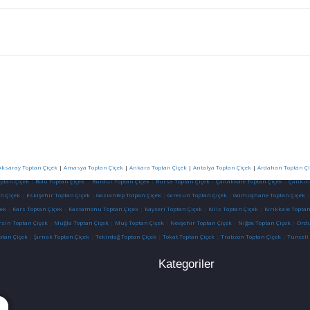
Aksaray Toptan Çiçek
|
Amasya Toptan Çiçek
|
Ankara Toptan Çiçek
|
Antalya Toptan Çiçek
|
Ardahan Toptan Çi
optan Çiçek
|
Bolu Toptan Çiçek
|
Burdur Toptan Çiçek
|
Bursa Toptan Çiçek
|
Çanakkale Toptan Çiçek
|
Çankırı
n Çiçek
|
Eskişehir Toptan Çiçek
|
Gaziantep Totpan Çiçek
|
Giresun Toptan Çiçek
|
Gümüşhane Toptan Çiçek
ek
|
Kars Toptan Çiçek
|
Kastamonu Toptan Çiçek
|
Kayseri Toptan Çiçek
|
Kilis Toptan Çiçek
|
Kırıkkale Toptan
sin Toptan Çiçek
|
Muğla Toptan Çiçek
|
Muş Toptan Çiçek
|
Nevşehir Toptan Çiçek
|
Niğde Toptan Çiçek
|
Ordu
ptan Çiçek
|
Şırnak Toptan Çiçek
|
Tekirdağ Toptan Çiçek
|
Tokat Toptan Çiçek
|
Trabzon Toptan Çiçek
|
Tunceli
Kategoriler