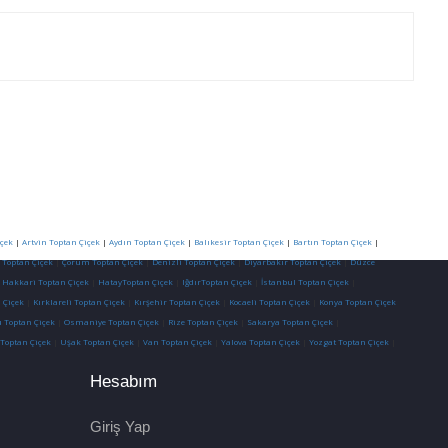
çek
|
Artvin Toptan Çiçek
|
Aydın Toptan Çiçek
|
Balıkesir Toptan Çiçek
|
Bartın Toptan Çiçek
|
 Toptan Çiçek
|
Çorum Toptan Çiçek
|
Denizli Toptan Çiçek
|
Diyarbakır Toptan Çiçek
|
Düzce
|
Hakkari Toptan Çiçek
|
HatayToptan Çiçek
|
IğdırToptan Çiçek
|
İstanbul Toptan Çiçek
|
 Çiçek
|
Kırklareli Toptan Çiçek
|
Kırşehir Toptan Çiçek
|
Kocaeli Toptan Çiçek
|
Konya Toptan Çiçek
 Toptan Çiçek
|
Osmaniye Toptan Çiçek
|
Rize Toptan Çiçek
|
Sakarya Toptan Çiçek
|
 Toptan Çiçek
|
Uşak Toptan Çiçek
|
Van Toptan Çiçek
|
Yalova Toptan Çiçek
|
Yozgat Toptan Çiçek
|
Hesabım
Giriş Yap