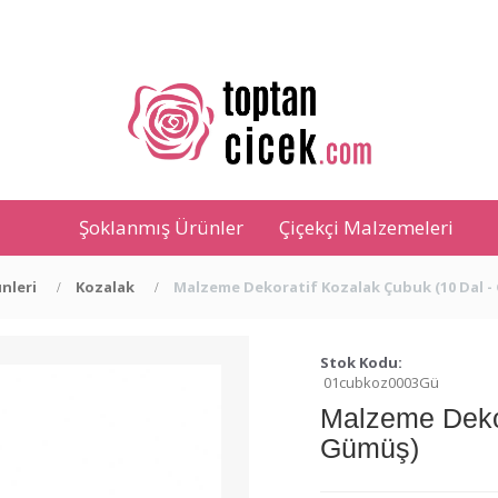
Şoklanmış Ürünler
Çiçekçi Malzemeleri
nleri
Kozalak
Malzeme Dekoratif Kozalak Çubuk (10 Dal -
Stok Kodu:
01cubkoz0003Gü
Malzeme Dekor
Gümüş)