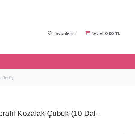
Favorilerim
Sepet
0.00 TL
 Gümüş)
atif Kozalak Çubuk (10 Dal -