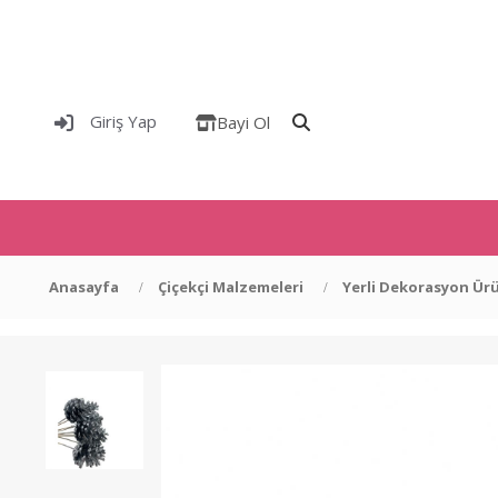
Giriş Yap
Bayi Ol
Anasayfa
Çiçekçi Malzemeleri
Yerli Dekorasyon Ürü