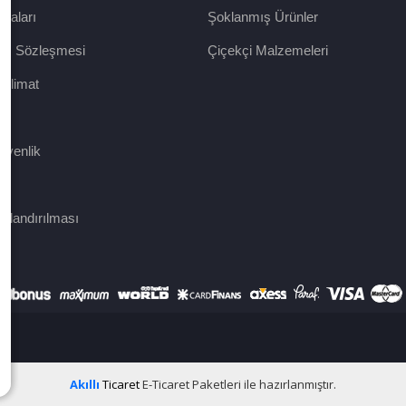
raları
Şoklanmış Ürünler
tış Sözleşmesi
Çiçekçi Malzemeleri
eslimat
m
Güvenlik
ralandırılması
Akıllı
Ticaret
E-Ticaret Paketleri
ile hazırlanmıştır.