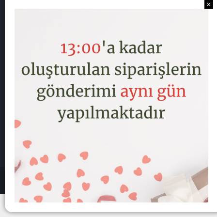
Hesap Numa
Mesafeli Sa
Sipariş ve T
İade/Değişi
Gizlilik ve 
Hakkımızda
Sipariş Fatu