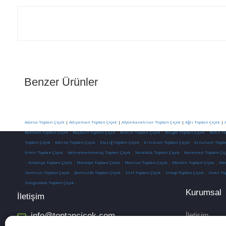
Benzer Ürünler
Adana Toptan Çiçek
|
Adıyaman Toptan Çiçek
|
Afyonkarahisar Toptan Çiçek
|
Ağrı Toptan Çiçek
|
Batman Toptan Çiçek
|
Bayburt Toptan Çiçek
|
Bilecik Toptan Çiçek
|
Bingöl Toptan Çiçek
|
Bitlis T
Toptan Çiçek
|
Edirne Toptan Çiçek
|
Elazığ Toptan Çiçek
|
Erzincan Toptan Çiçek
|
Erzurum Topta
İzmir Toptan Çiçek
|
Kahramanmaraş Toptan Çiçek
|
Karabük Toptan Çiçek
|
Karaman Toptan Çiç
|
Kütahya Toptan Çiçek
|
Malatya Toptan Çiçek
|
Manisa Toptan Çiçek
|
Mardin Toptan Çiçek
|
Mer
Samsun Toptan Çiçek
|
Şanlıurfa Toptan Çiçek
|
Siirt Toptan Çiçek
|
Sinop Toptan Çiçek
|
Sivas To
Zonguldak Toptan Çiçek
|
Kurumsal
İletişim
info@toptancicek.com
İletişim