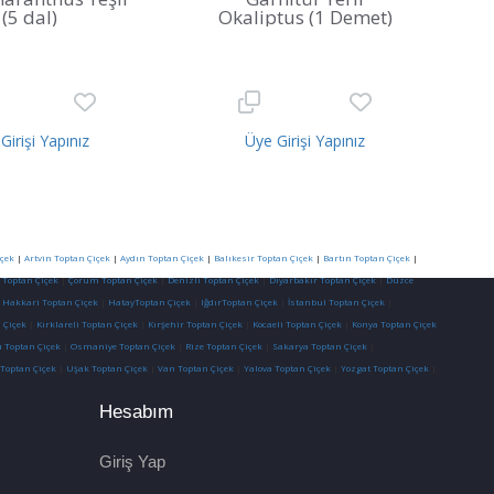
(5 dal)
Okaliptus (1 Demet)
Girişi Yapınız
Üye Girişi Yapınız
çek
|
Artvin Toptan Çiçek
|
Aydın Toptan Çiçek
|
Balıkesir Toptan Çiçek
|
Bartın Toptan Çiçek
|
 Toptan Çiçek
|
Çorum Toptan Çiçek
|
Denizli Toptan Çiçek
|
Diyarbakır Toptan Çiçek
|
Düzce
|
Hakkari Toptan Çiçek
|
HatayToptan Çiçek
|
IğdırToptan Çiçek
|
İstanbul Toptan Çiçek
|
 Çiçek
|
Kırklareli Toptan Çiçek
|
Kırşehir Toptan Çiçek
|
Kocaeli Toptan Çiçek
|
Konya Toptan Çiçek
 Toptan Çiçek
|
Osmaniye Toptan Çiçek
|
Rize Toptan Çiçek
|
Sakarya Toptan Çiçek
|
 Toptan Çiçek
|
Uşak Toptan Çiçek
|
Van Toptan Çiçek
|
Yalova Toptan Çiçek
|
Yozgat Toptan Çiçek
|
Hesabım
Giriş Yap