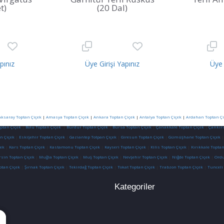
t)
(20 Dal)
pınız
Üye Girişi Yapınız
Üye 
Aksaray Toptan Çiçek
|
Amasya Toptan Çiçek
|
Ankara Toptan Çiçek
|
Antalya Toptan Çiçek
|
Ardahan Toptan Çi
optan Çiçek
|
Bolu Toptan Çiçek
|
Burdur Toptan Çiçek
|
Bursa Toptan Çiçek
|
Çanakkale Toptan Çiçek
|
Çankırı
n Çiçek
|
Eskişehir Toptan Çiçek
|
Gaziantep Totpan Çiçek
|
Giresun Toptan Çiçek
|
Gümüşhane Toptan Çiçek
ek
|
Kars Toptan Çiçek
|
Kastamonu Toptan Çiçek
|
Kayseri Toptan Çiçek
|
Kilis Toptan Çiçek
|
Kırıkkale Toptan
sin Toptan Çiçek
|
Muğla Toptan Çiçek
|
Muş Toptan Çiçek
|
Nevşehir Toptan Çiçek
|
Niğde Toptan Çiçek
|
Ordu
ptan Çiçek
|
Şırnak Toptan Çiçek
|
Tekirdağ Toptan Çiçek
|
Tokat Toptan Çiçek
|
Trabzon Toptan Çiçek
|
Tunceli
Kategoriler