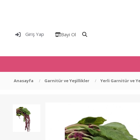
Giriş Yap
Bayi Ol
Anasayfa
Garnitür ve Yeşillikler
Yerli Garnitür ve Ye