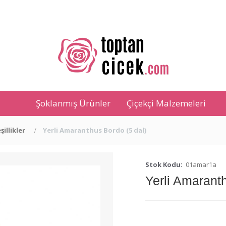
Şoklanmış Ürünler
Çiçekçi Malzemeleri
şillikler
Yerli Amaranthus Bordo (5 dal)
Stok Kodu:
01amar1a
Yerli Amaranth