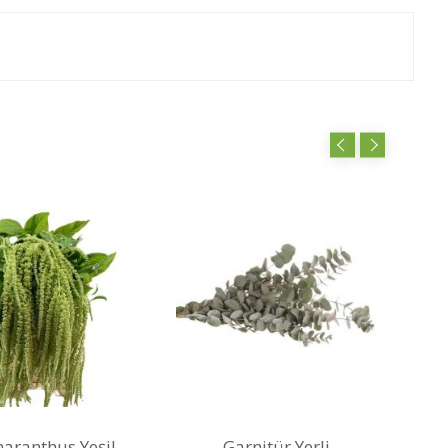
maranthus Yeşil
Garnitür Yerli