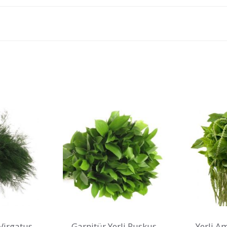
 Virgatus
Garnitür Yerli Ruskus
Yerli A