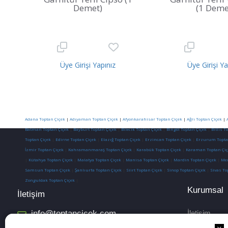
Demet)
(1 Deme
Üye Girişi Yapınız
Üye Girişi Ya
Adana Toptan Çiçek
|
Adıyaman Toptan Çiçek
|
Afyonkarahisar Toptan Çiçek
|
Ağrı Toptan Çiçek
|
Batman Toptan Çiçek
|
Bayburt Toptan Çiçek
|
Bilecik Toptan Çiçek
|
Bingöl Toptan Çiçek
|
Bitlis T
Toptan Çiçek
|
Edirne Toptan Çiçek
|
Elazığ Toptan Çiçek
|
Erzincan Toptan Çiçek
|
Erzurum Topta
İzmir Toptan Çiçek
|
Kahramanmaraş Toptan Çiçek
|
Karabük Toptan Çiçek
|
Karaman Toptan Çiç
|
Kütahya Toptan Çiçek
|
Malatya Toptan Çiçek
|
Manisa Toptan Çiçek
|
Mardin Toptan Çiçek
|
Mer
Samsun Toptan Çiçek
|
Şanlıurfa Toptan Çiçek
|
Siirt Toptan Çiçek
|
Sinop Toptan Çiçek
|
Sivas To
Zonguldak Toptan Çiçek
|
Kurumsal
İletişim
info@toptancicek.com
İletişim