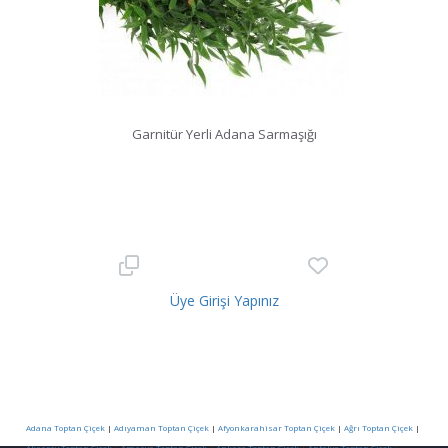
Garnitür Yerli Adana Sarmaşığı
Üye Girişi Yapınız
Adana Toptan Çiçek
|
Adıyaman Toptan Çiçek
|
Afyonkarahisar Toptan Çiçek
|
Ağrı Toptan Çiçek
|
Aksaray Toptan Çiçek
|
Amasya Toptan Çiçek
|
Ankara Toptan Çiçek
|
Antalya Toptan Çiçek
|