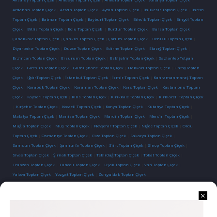
Ardahan Toptan Çiçek
|
Artvin Toptan Çiçek
|
Aydın Toptan Çiçek
|
Balıkesir Toptan Çiçek
|
Bartın
Toptan Çiçek
|
Batman Toptan Çiçek
|
Bayburt Toptan Çiçek
|
Bilecik Toptan Çiçek
|
Bingöl Toptan
Çiçek
|
Bitlis Toptan Çiçek
|
Bolu Toptan Çiçek
|
Burdur Toptan Çiçek
|
Bursa Toptan Çiçek
|
Çanakkale Toptan Çiçek
|
Çankırı Toptan Çiçek
|
Çorum Toptan Çiçek
|
Denizli Toptan Çiçek
|
Diyarbakır Toptan Çiçek
|
Düzce Toptan Çiçek
|
Edirne Toptan Çiçek
|
Elazığ Toptan Çiçek
|
Erzincan Toptan Çiçek
|
Erzurum Toptan Çiçek
|
Eskişehir Toptan Çiçek
|
Gaziantep Totpan
Çiçek
|
Giresun Toptan Çiçek
|
Gümüşhane Toptan Çiçek
|
Hakkari Toptan Çiçek
|
HatayToptan
Çiçek
|
IğdırToptan Çiçek
|
İstanbul Toptan Çiçek
|
İzmir Toptan Çiçek
|
Kahramanmaraş Toptan
Çiçek
|
Karabük Toptan Çiçek
|
Karaman Toptan Çiçek
|
Kars Toptan Çiçek
|
Kastamonu Toptan
Çiçek
|
Kayseri Toptan Çiçek
|
Kilis Toptan Çiçek
|
Kırıkkale Toptan Çiçek
|
Kırklareli Toptan Çiçek
|
Kırşehir Toptan Çiçek
|
Kocaeli Toptan Çiçek
|
Konya Toptan Çiçek
|
Kütahya Toptan Çiçek
|
Malatya Toptan Çiçek
|
Manisa Toptan Çiçek
|
Mardin Toptan Çiçek
|
Mersin Toptan Çiçek
|
Muğla Toptan Çiçek
|
Muş Toptan Çiçek
|
Nevşehir Toptan Çiçek
|
Niğde Toptan Çiçek
|
Ordu
Toptan Çiçek
|
Osmaniye Toptan Çiçek
|
Rize Toptan Çiçek
|
Sakarya Toptan Çiçek
|
Samsun Toptan Çiçek
|
Şanlıurfa Toptan Çiçek
|
Siirt Toptan Çiçek
|
Sinop Toptan Çiçek
|
Sivas Toptan Çiçek
|
Şırnak Toptan Çiçek
|
Tekirdağ Toptan Çiçek
|
Tokat Toptan Çiçek
|
Trabzon Toptan Çiçek
|
Tunceli Toptan Çiçek
|
Uşak Toptan Çiçek
|
Van Toptan Çiçek
|
Yalova Toptan Çiçek
|
Yozgat Toptan Çiçek
|
Zonguldak Toptan Çiçek
|
İletişim