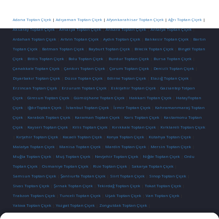
Adana Toptan Çiçek
|
Adıyaman Toptan Çiçek
|
Afyonkarahisar Toptan Çiçek
|
Ağrı Toptan Çiçek
|
Aksaray Toptan Çiçek
|
Amasya Toptan Çiçek
|
Ankara Toptan Çiçek
|
Antalya Toptan Çiçek
|
Ardahan Toptan Çiçek
|
Artvin Toptan Çiçek
|
Aydın Toptan Çiçek
|
Balıkesir Toptan Çiçek
|
Bartın
Toptan Çiçek
|
Batman Toptan Çiçek
|
Bayburt Toptan Çiçek
|
Bilecik Toptan Çiçek
|
Bingöl Toptan
Çiçek
|
Bitlis Toptan Çiçek
|
Bolu Toptan Çiçek
|
Burdur Toptan Çiçek
|
Bursa Toptan Çiçek
|
Çanakkale Toptan Çiçek
|
Çankırı Toptan Çiçek
|
Çorum Toptan Çiçek
|
Denizli Toptan Çiçek
|
Diyarbakır Toptan Çiçek
|
Düzce Toptan Çiçek
|
Edirne Toptan Çiçek
|
Elazığ Toptan Çiçek
|
Erzincan Toptan Çiçek
|
Erzurum Toptan Çiçek
|
Eskişehir Toptan Çiçek
|
Gaziantep Totpan
Çiçek
|
Giresun Toptan Çiçek
|
Gümüşhane Toptan Çiçek
|
Hakkari Toptan Çiçek
|
HatayToptan
Çiçek
|
IğdırToptan Çiçek
|
İstanbul Toptan Çiçek
|
İzmir Toptan Çiçek
|
Kahramanmaraş Toptan
Çiçek
|
Karabük Toptan Çiçek
|
Karaman Toptan Çiçek
|
Kars Toptan Çiçek
|
Kastamonu Toptan
Çiçek
|
Kayseri Toptan Çiçek
|
Kilis Toptan Çiçek
|
Kırıkkale Toptan Çiçek
|
Kırklareli Toptan Çiçek
|
Kırşehir Toptan Çiçek
|
Kocaeli Toptan Çiçek
|
Konya Toptan Çiçek
|
Kütahya Toptan Çiçek
|
Malatya Toptan Çiçek
|
Manisa Toptan Çiçek
|
Mardin Toptan Çiçek
|
Mersin Toptan Çiçek
|
Muğla Toptan Çiçek
|
Muş Toptan Çiçek
|
Nevşehir Toptan Çiçek
|
Niğde Toptan Çiçek
|
Ordu
Toptan Çiçek
|
Osmaniye Toptan Çiçek
|
Rize Toptan Çiçek
|
Sakarya Toptan Çiçek
|
Samsun Toptan Çiçek
|
Şanlıurfa Toptan Çiçek
|
Siirt Toptan Çiçek
|
Sinop Toptan Çiçek
|
Sivas Toptan Çiçek
|
Şırnak Toptan Çiçek
|
Tekirdağ Toptan Çiçek
|
Tokat Toptan Çiçek
|
Trabzon Toptan Çiçek
|
Tunceli Toptan Çiçek
|
Uşak Toptan Çiçek
|
Van Toptan Çiçek
|
Yalova Toptan Çiçek
|
Yozgat Toptan Çiçek
|
Zonguldak Toptan Çiçek
|
İletişim