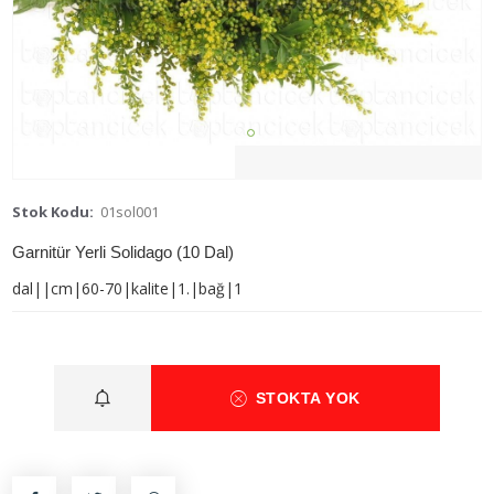
Stok Kodu:
01sol001
Garnitür Yerli Solidago (10 Dal)
dal||cm|60-70|kalite|1.|bağ|1
STOKTA YOK