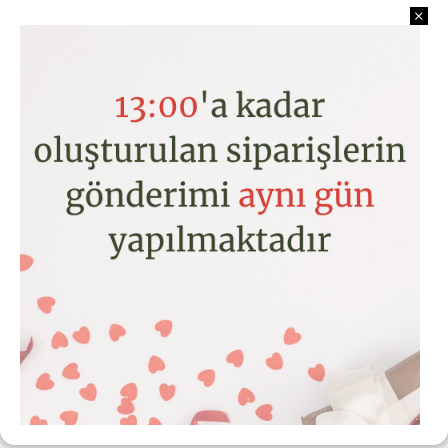
Kurumsal
Kategoriler
Hesabım
Copyright © 2026 www.toptancicek.com
MOBYL GÖRÜNÜME GEÇMEK YÇYN TIKLAYIN
Akıllı
Ticaret
E-Ticaret Paketleri
ile hazırlanmıştır.