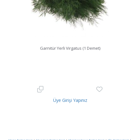
Garnitür Yerli Virgatus (1 Demet)
Üye Girişi Yapınız
Adana Toptan Çiçek
|
Adıyaman Toptan Çiçek
|
Afyonkarahisar Toptan Çiçek
|
Ağrı Toptan Çiçek
|