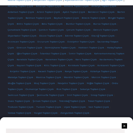
Aksaray Toptan Çiçek
|
Amasya Toptan Çiçek
|
Ankara Toptan Çiçek
|
Antalya Toptan Çiçek
|
Ardahan Toptan Çiçek
|
Artvin Toptan Çiçek
|
Aydın Toptan Çiçek
|
Balıkesir Toptan Çiçek
|
Bartın
Toptan Çiçek
|
Batman Toptan Çiçek
|
Bayburt Toptan Çiçek
|
Bilecik Toptan Çiçek
|
Bingöl Toptan
Çiçek
|
Bitlis Toptan Çiçek
|
Bolu Toptan Çiçek
|
Burdur Toptan Çiçek
|
Bursa Toptan Çiçek
|
Çanakkale Toptan Çiçek
|
Çankırı Toptan Çiçek
|
Çorum Toptan Çiçek
|
Denizli Toptan Çiçek
|
Diyarbakır Toptan Çiçek
|
Düzce Toptan Çiçek
|
Edirne Toptan Çiçek
|
Elazığ Toptan Çiçek
|
Erzincan Toptan Çiçek
|
Erzurum Toptan Çiçek
|
Eskişehir Toptan Çiçek
|
Gaziantep Totpan
Çiçek
|
Giresun Toptan Çiçek
|
Gümüşhane Toptan Çiçek
|
Hakkari Toptan Çiçek
|
HatayToptan
Çiçek
|
IğdırToptan Çiçek
|
İstanbul Toptan Çiçek
|
İzmir Toptan Çiçek
|
Kahramanmaraş Toptan
Çiçek
|
Karabük Toptan Çiçek
|
Karaman Toptan Çiçek
|
Kars Toptan Çiçek
|
Kastamonu Toptan
Çiçek
|
Kayseri Toptan Çiçek
|
Kilis Toptan Çiçek
|
Kırıkkale Toptan Çiçek
|
Kırklareli Toptan Çiçek
|
Kırşehir Toptan Çiçek
|
Kocaeli Toptan Çiçek
|
Konya Toptan Çiçek
|
Kütahya Toptan Çiçek
|
Malatya Toptan Çiçek
|
Manisa Toptan Çiçek
|
Mardin Toptan Çiçek
|
Mersin Toptan Çiçek
|
Muğla Toptan Çiçek
|
Muş Toptan Çiçek
|
Nevşehir Toptan Çiçek
|
Niğde Toptan Çiçek
|
Ordu
Toptan Çiçek
|
Osmaniye Toptan Çiçek
|
Rize Toptan Çiçek
|
Sakarya Toptan Çiçek
|
Samsun Toptan Çiçek
|
Şanlıurfa Toptan Çiçek
|
Siirt Toptan Çiçek
|
Sinop Toptan Çiçek
|
Sivas Toptan Çiçek
|
Şırnak Toptan Çiçek
|
Tekirdağ Toptan Çiçek
|
Tokat Toptan Çiçek
|
Trabzon Toptan Çiçek
|
Tunceli Toptan Çiçek
|
Uşak Toptan Çiçek
|
Van Toptan Çiçek
|
Yalova Toptan Çiçek
|
Yozgat Toptan Çiçek
|
Zonguldak Toptan Çiçek
|
İletişim