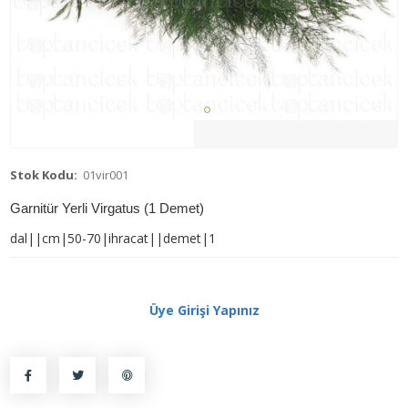
Stok Kodu:
01vir001
Garnitür Yerli Virgatus (1 Demet)
dal||cm|50-70|ihracat||demet|1
Üye Girişi Yapınız