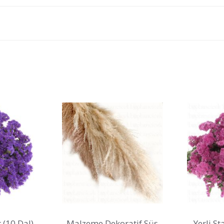
r (10 Dal)
Malzeme Dekoratif Süs
Yerli S