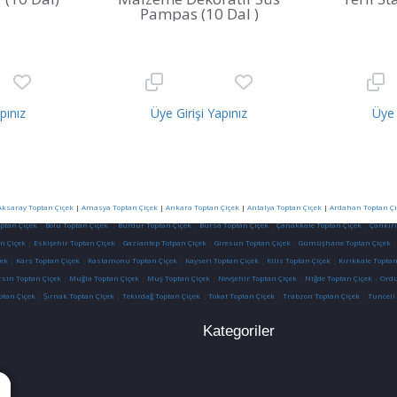
Pampas (10 Dal )
pınız
Üye Girişi Yapınız
Üye 
Aksaray Toptan Çiçek
|
Amasya Toptan Çiçek
|
Ankara Toptan Çiçek
|
Antalya Toptan Çiçek
|
Ardahan Toptan Çi
optan Çiçek
|
Bolu Toptan Çiçek
|
Burdur Toptan Çiçek
|
Bursa Toptan Çiçek
|
Çanakkale Toptan Çiçek
|
Çankırı
n Çiçek
|
Eskişehir Toptan Çiçek
|
Gaziantep Totpan Çiçek
|
Giresun Toptan Çiçek
|
Gümüşhane Toptan Çiçek
ek
|
Kars Toptan Çiçek
|
Kastamonu Toptan Çiçek
|
Kayseri Toptan Çiçek
|
Kilis Toptan Çiçek
|
Kırıkkale Toptan
sin Toptan Çiçek
|
Muğla Toptan Çiçek
|
Muş Toptan Çiçek
|
Nevşehir Toptan Çiçek
|
Niğde Toptan Çiçek
|
Ordu
ptan Çiçek
|
Şırnak Toptan Çiçek
|
Tekirdağ Toptan Çiçek
|
Tokat Toptan Çiçek
|
Trabzon Toptan Çiçek
|
Tunceli
Kategoriler