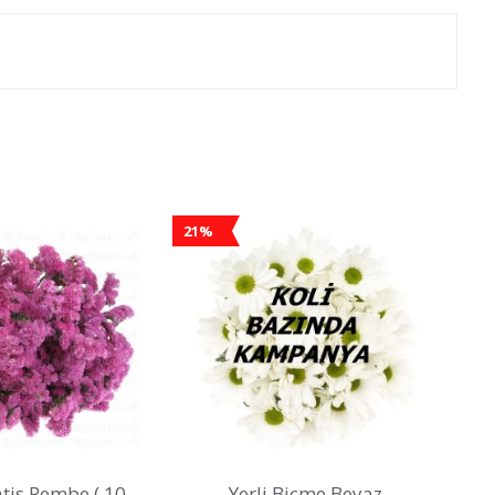
21%
tatis Pembe ( 10
Yerli Biçme Beyaz