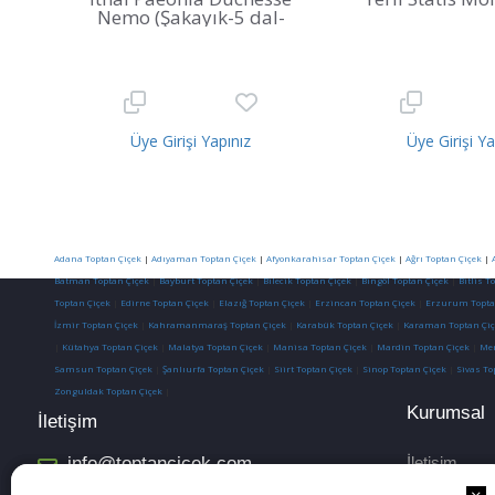
Nemo (Şakayık-5 dal-
55cm)
Üye Girişi Yapınız
Üye Girişi Ya
Adana Toptan Çiçek
|
Adıyaman Toptan Çiçek
|
Afyonkarahisar Toptan Çiçek
|
Ağrı Toptan Çiçek
|
Batman Toptan Çiçek
|
Bayburt Toptan Çiçek
|
Bilecik Toptan Çiçek
|
Bingöl Toptan Çiçek
|
Bitlis T
Toptan Çiçek
|
Edirne Toptan Çiçek
|
Elazığ Toptan Çiçek
|
Erzincan Toptan Çiçek
|
Erzurum Topta
İzmir Toptan Çiçek
|
Kahramanmaraş Toptan Çiçek
|
Karabük Toptan Çiçek
|
Karaman Toptan Çiç
|
Kütahya Toptan Çiçek
|
Malatya Toptan Çiçek
|
Manisa Toptan Çiçek
|
Mardin Toptan Çiçek
|
Mer
Samsun Toptan Çiçek
|
Şanlıurfa Toptan Çiçek
|
Siirt Toptan Çiçek
|
Sinop Toptan Çiçek
|
Sivas To
Zonguldak Toptan Çiçek
|
Kurumsal
İletişim
info@toptancicek.com
İletişim