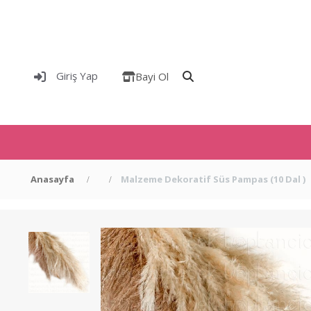
Giriş Yap
Bayi Ol
Anasayfa
Malzeme Dekoratif Süs Pampas (10 Dal )