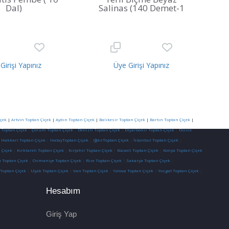
Dal)
Salinas (140 Demet-1
KOLİ)
Girişi Yapınız
Üye Girişi Yapınız
çek
|
Artvin Toptan Çiçek
|
Aydın Toptan Çiçek
|
Balıkesir Toptan Çiçek
|
Bartın Toptan Çiçek
|
 Toptan Çiçek
|
Çorum Toptan Çiçek
|
Denizli Toptan Çiçek
|
Diyarbakır Toptan Çiçek
|
Düzce
|
Hakkari Toptan Çiçek
|
HatayToptan Çiçek
|
IğdırToptan Çiçek
|
İstanbul Toptan Çiçek
|
 Çiçek
|
Kırklareli Toptan Çiçek
|
Kırşehir Toptan Çiçek
|
Kocaeli Toptan Çiçek
|
Konya Toptan Çiçek
 Toptan Çiçek
|
Osmaniye Toptan Çiçek
|
Rize Toptan Çiçek
|
Sakarya Toptan Çiçek
|
 Toptan Çiçek
|
Uşak Toptan Çiçek
|
Van Toptan Çiçek
|
Yalova Toptan Çiçek
|
Yozgat Toptan Çiçek
|
Hesabım
Giriş Yap