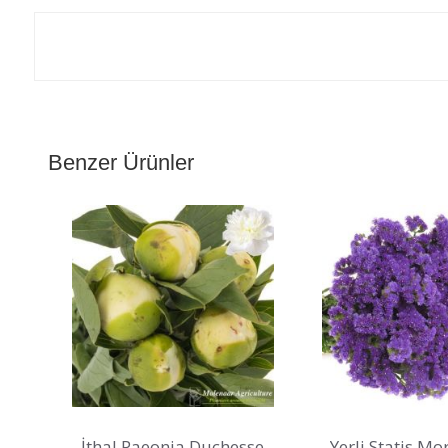
Benzer Ürünler
İthal Paeonia Duchesse
Yerli Statis Mo