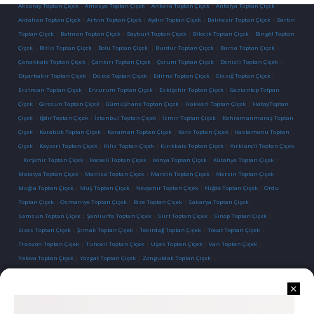
Aksaray Toptan Çiçek
|
Amasya Toptan Çiçek
|
Ankara Toptan Çiçek
|
Antalya Toptan Çiçek
|
Ardahan Toptan Çiçek
|
Artvin Toptan Çiçek
|
Aydın Toptan Çiçek
|
Balıkesir Toptan Çiçek
|
Bartın
Toptan Çiçek
|
Batman Toptan Çiçek
|
Bayburt Toptan Çiçek
|
Bilecik Toptan Çiçek
|
Bingöl Toptan
Çiçek
|
Bitlis Toptan Çiçek
|
Bolu Toptan Çiçek
|
Burdur Toptan Çiçek
|
Bursa Toptan Çiçek
|
Çanakkale Toptan Çiçek
|
Çankırı Toptan Çiçek
|
Çorum Toptan Çiçek
|
Denizli Toptan Çiçek
|
Diyarbakır Toptan Çiçek
|
Düzce Toptan Çiçek
|
Edirne Toptan Çiçek
|
Elazığ Toptan Çiçek
|
Erzincan Toptan Çiçek
|
Erzurum Toptan Çiçek
|
Eskişehir Toptan Çiçek
|
Gaziantep Totpan
Çiçek
|
Giresun Toptan Çiçek
|
Gümüşhane Toptan Çiçek
|
Hakkari Toptan Çiçek
|
HatayToptan
Çiçek
|
IğdırToptan Çiçek
|
İstanbul Toptan Çiçek
|
İzmir Toptan Çiçek
|
Kahramanmaraş Toptan
Çiçek
|
Karabük Toptan Çiçek
|
Karaman Toptan Çiçek
|
Kars Toptan Çiçek
|
Kastamonu Toptan
Çiçek
|
Kayseri Toptan Çiçek
|
Kilis Toptan Çiçek
|
Kırıkkale Toptan Çiçek
|
Kırklareli Toptan Çiçek
|
Kırşehir Toptan Çiçek
|
Kocaeli Toptan Çiçek
|
Konya Toptan Çiçek
|
Kütahya Toptan Çiçek
|
Malatya Toptan Çiçek
|
Manisa Toptan Çiçek
|
Mardin Toptan Çiçek
|
Mersin Toptan Çiçek
|
Muğla Toptan Çiçek
|
Muş Toptan Çiçek
|
Nevşehir Toptan Çiçek
|
Niğde Toptan Çiçek
|
Ordu
Toptan Çiçek
|
Osmaniye Toptan Çiçek
|
Rize Toptan Çiçek
|
Sakarya Toptan Çiçek
|
Samsun Toptan Çiçek
|
Şanlıurfa Toptan Çiçek
|
Siirt Toptan Çiçek
|
Sinop Toptan Çiçek
|
Sivas Toptan Çiçek
|
Şırnak Toptan Çiçek
|
Tekirdağ Toptan Çiçek
|
Tokat Toptan Çiçek
|
Trabzon Toptan Çiçek
|
Tunceli Toptan Çiçek
|
Uşak Toptan Çiçek
|
Van Toptan Çiçek
|
Yalova Toptan Çiçek
|
Yozgat Toptan Çiçek
|
Zonguldak Toptan Çiçek
|
İletişim